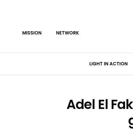
Skip
to
main
content
MISSION
NETWORK
LIGHT IN ACTION
Adel El Fa