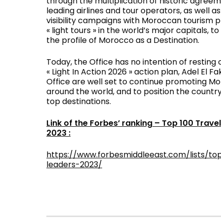
through the multiplication of historic agreem
leading airlines and tour operators, as well as
visibility campaigns with Moroccan tourism pr
« light tours » in the world’s major capitals, 
the profile of Morocco as a Destination.
Today, the Office has no intention of resting o
« Light In Action 2026 » action plan, Adel El F
Office are well set to continue promoting M
around the world, and to position the count
top destinations.
Link of the Forbes’ ranking – Top 100 Trav
2023 :
https://www.forbesmiddleeast.com/lists/to
leaders-2023/