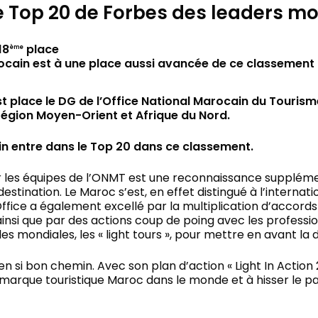
 le Top 20 de Forbes des leaders 
18
place
ème
rocain est à une place aussi avancée de ce classement
t place le DG de l’Office National Marocain du Tourism
région Moyen-Orient et Afrique du Nord.
in entre dans le Top 20 dans ce classement.
ur les équipes de l’ONMT est une reconnaissance suppléme
estination. Le Maroc s’est, en effet distingué à l’inter
’Office a également excellé par la multiplication d’accor
insi que par des actions coup de poing avec les profes
es mondiales, les « light tours », pour mettre en avant la 
n si bon chemin. Avec son plan d’action « Light In Action 2
marque touristique Maroc dans le monde et à hisser le pa