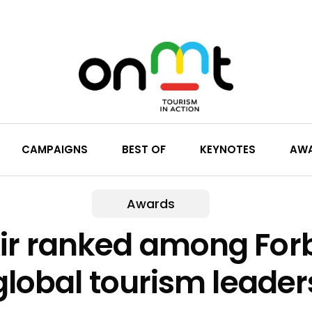
CAMPAIGNS
BEST OF
KEYNOTES
AW
Awards
kir ranked among For
global tourism leader