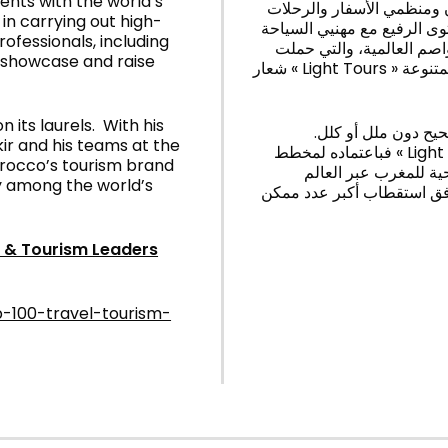
ents with the world’s
ن ومنظمي الأسفار والرحلات
 in carrying out high-
وى الرفيع مع مهنيي السياحة
ofessionals, including
واصم العالمية، والتي حملت
to showcase and raise
شعار « Light Tours » التي تعرف بوجهة المغرب وتروج لكل مؤهلاتها السياحية المتنوعة
n its laurels. With his
حيح دون ملل أو كلل
akir and his teams at the
فباعتماده لمخطط « Light In Action »، قرر عادل الفقير وفرقه مواصلة السير على
orocco’s tourism brand
ية للمغرب عبر العالم
ry among the world’s
أفق استقطاب أكبر عدد ممكن
el & Tourism Leaders
p-100-travel-tourism-