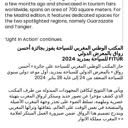
a few months ago and showcased in tourism fairs
worldwide, spans an area of 700 square meters. For
the Madrid edition, it features dedicated spaces for
the two spotlighted regions, namely Ouarzazate
and Tangier.
‘Light In Action’ continues.
المكتب الوطني المغربي للسياحة يفوز بجائزة أحسن
رواق بالمعرض الدولي
للسياحة بمدريد 2024 FITUR
حاز المكتب الوطني المغربي للسياحة على جائزة « أحسن
رواق » بالمعرض الدولي للسياحة بمدريد، أول موعد دولي سنوي
للسياحة المنعقد من 24 إلى غاية 28 يناير 2024
ويأتي هذا التتويج ليكافئ المجهودات المبذولة من طرف المكتب
الذي كشف مؤخرا عن تصور جديد ومبتكر لرواق المغرب بتهيئة
عصرية وملهمة، تسلط الضوء على تجذر وجهة المغرب الأصيلة
والمنفتحة في نفس الوقت على العالم، بثقافتها وتراثها المغربي.
ويندرج تصميم هذا الرواق ضمن صيرورة العمل المبتكر لعلامة
« المغرب مملكة الانوار »