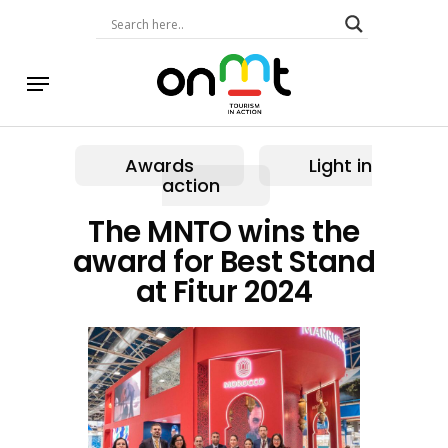
Skip
to
main
content
Menu
Awards
Light in
action
The MNTO wins the
award for Best Stand
at Fitur 2024