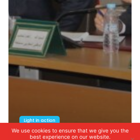
Light in action
MNTO Mobilized to Boost
We use cookies to ensure that we give you the
best experience on our website.
Tourism Development in