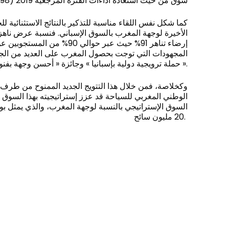
سوق من حيث استعادة أداءات الفترة المرجعية 2019 (98% عند نهاية نونبر 2022)
كما شكل نفس اللقاء مناسبة للتذكير بالنتائج الاستثنائية لل
إرضاء تناهر 91% حيث عبر حوالي 90
المجهودات التي توجت بحصول المغرب على العديد من الجو
حملة ترويجية دولية بإسبانيا » وجائزة « أحسن وجهة بفنون الطبخ ».
وكخلاصة، فمن خلال هذا التتويج الجديد الممنوح من طرف م
الوطني المغربي للسياحة قد عزز إستراتيجيته بهذا السوق ،
السوق الإستراتيجي بالنسبة لوجهة المغرب، والذي يمثل ب
20 مليون سائح.