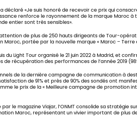
T a déclaré «Je suis honoré de recevoir ce prix qui consa
ssance renforce le rayonnement de la marque Maroc à trav
de entier sont très sensibles».
attention de plus de 250 hauts dirigeants de Tour-opéra
on Maroc, portée par la nouvelle marque « Maroc – Terre d
s du Light Tour organisé le 21 juin 2022 à Madrid, et con
 de récupération des performances de l’année 2019 (98
ionnels de la dernière campagne de communication à des
 satisfaction de 91% et près de 90% des sondés ont manifest
me le prix de la « Meilleure campagne de promotion inter
e par le magazine Viajar, l’ONMT consolide sa stratégie 
nation Maroc, représentant un vivier important de plus de 