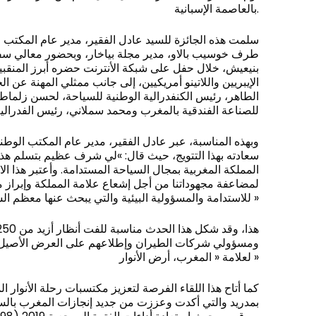
بالعاصمة الإسبانية.
سلمت هذه الجائزة للسيد عادل الفقير، مدير عام المكتب 
طرف خوسيب بالاو، مدير مجلة بياخار، وبحضور معالي سف
بنيعيش، خلال حفل على شبكة الأنترنت حضره أبرز المنقبين
الإيبريين واللاتينو أمريكيين، إلى جانب ممثلي المهنة عن ا
الطاهر، رئيس الكنفدرالية الوطنية للسياحة، لحسن زلماط،
للصناعة الفندقية بالمغرب ومحمد سملاني، رئيس الفدرالية 
وبهذه المناسبة، عبر عادل الفقير، مدير عام المكتب الوط
سعادته بهذا التتويج، حيث قال: »لي شرف عظيم بتسلم هذه 
المملكة المغربية بمجال السياحة المستدامة. وأعتبر هذا الا
لمضاعفة مجهوداتنا من أجل إشعاع علامة المملكة وإبراز 
للاستدامة والمسؤولية البيئية والتي يبحث عنها معظم السياح عبر العالم أجمع »
ومسؤولي شركات الطيران وإطلاعهم على العرض الأصيل 
لعلامة « المغرب، أرض الأنوار »
بمدريد والتي أكدت وعززت من جديد إنجازات المغرب بالسوق