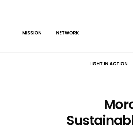
Skip
to
main
content
MISSION
NETWORK
LIGHT IN ACTION
Moro
Sustainabl