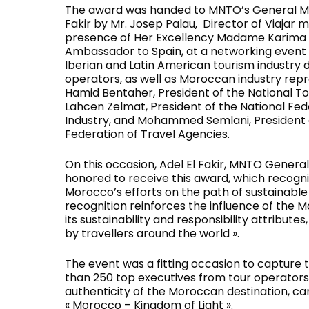
The award was handed to MNTO’s General Ma
Fakir by Mr. Josep Palau, Director of Viajar m
presence of Her Excellency Madame Karima
Ambassador to Spain, at a networking event
Iberian and Latin American tourism industry
operators, as well as Moroccan industry repr
Hamid Bentaher, President of the National T
Lahcen Zelmat, President of the National Fed
Industry, and Mohammed Semlani, President o
Federation of Travel Agencies.
On this occasion, Adel El Fakir, MNTO General
honored to receive this award, which recogn
Morocco’s efforts on the path of sustainable
recognition reinforces the influence of the
its sustainability and responsibility attribute
by travellers around the world ».
The event was a fitting occasion to capture 
than 250 top executives from tour operators 
authenticity of the Moroccan destination, c
« Morocco – Kingdom of Light ».