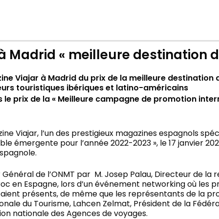
à Madrid « meilleure destination 
ne Viajar à Madrid du prix de la meilleure destinatio
rs touristiques ibériques et latino-américains
e prix de la « Meilleure campagne de promotion interna
e Viajar, l’un des prestigieux magazines espagnols spéci
able émergente pour l’année 2022-2023 », le 17 janvier 20
espagnole.
eur Général de l’ONMT par M. Josep Palau, Directeur de la
 en Espagne, lors d’un événement networking où les pri
étaient présents, de même que les représentants de la pro
nale du Tourisme, Lahcen Zelmat, Président de la Fédérati
on nationale des Agences de voyages.