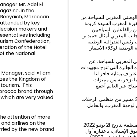
nager Mr. Adel El
agazine, in the
 Benyaich, Moroccan
الوطني المغربي للسياحة من
 attended by key
يرة المغرب السيدة كريمة
 decision makers and
 والفاعلين السياحيين
esentatives including
لجانب المغربي أمثال حميد بن
ourism Confederation,
 رئيس الفدرالية الوطنية
eration of the Hotel
الوطنية لوكلاء الأسفار
f the National
ني المغربي للسياحة، عن
الجائزة التي تتوج مجهودات
 Manager, said: « I am
عتراف بمثابة حافز لنا
izes the Kingdom of
ما تزخر به من مميزات
 tourism. This
 Morocco brand through
s, which are very valued
هذا، وقد شكل هذا الحدث مناسبة للفت أنظار أزيد من 250 مسير من منظمي الرحلات
لوجهة المغرب، والحامل
the attention of more
and airlines on the
كما أتاح هذا اللقاء الفرصة لتعزيز مكتسبات رحلة الأنوار المنظمة بتاريخ 21 يونيو 2022
arried by the new brand
 الإسباني، باعتباره أول