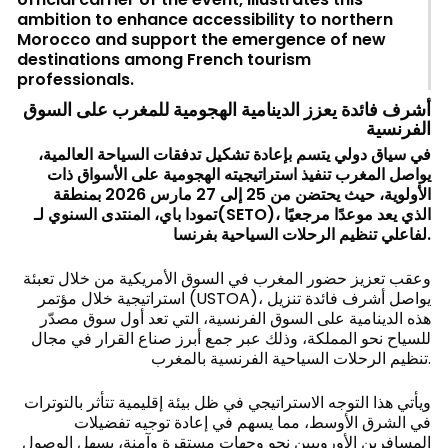
ambition to enhance accessibility to northern
Morocco and support the emergence of new
destinations among French tourism
professionals.
أشرف فائدة يعزز الدينامية الهجومية للمغرب على السوق
الفرنسية
في سياق دولي يتسم بإعادة تشكيل تدفقات السياحة العالمية،
يواصل المغرب تنفيذ استراتيجيته الهجومية على الأسواق ذات
الأولوية، حيث يحتضن من 25 إلى 27 مارس 2026 بمنطقة
تمودا باي، المنتدى السنوي لـ
(SETO)
، الذي يعد موعدًا مرجعيًا
لفاعلي تنظيم الرحلات السياحية بفرنسا
.
وعقب تعزيز حضور المغرب في السوق الأمريكية من خلال تعبئة
استراتيجية خلال مؤتمر (USTOA)، يواصل أشرف فائدة تنزيل
هذه الدينامية على السوق الفرنسية، التي تعد أول سوق مصدّر
للسياح نحو المملكة، وذلك عبر جمع أبرز صناع القرار في مجال
تنظيم الرحلات السياحية الفرنسية بالمغرب.
ويأتي هذا التوجه الاستراتيجي في ظل بيئة إقليمية تتأثر بالتوترات
في الشرق الأوسط، مما يسهم في إعادة توجيه تفضيلات
المسافرين الأوروبيين نحو وجهات مستقرة وآمنة، يسهل الوصول