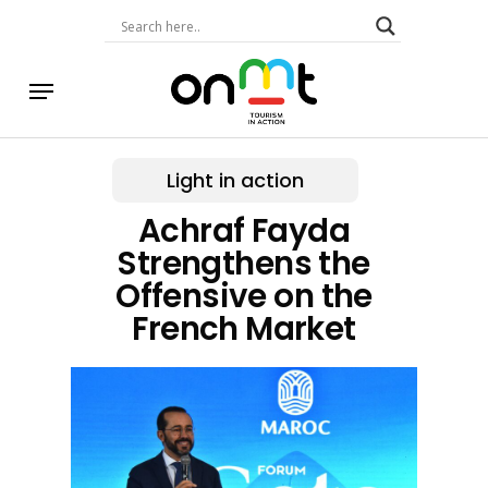
Skip
to
main
content
Menu
Light in action
Achraf Fayda
Strengthens the
Offensive on the
French Market