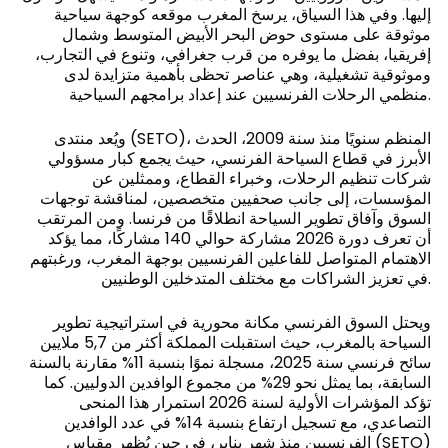
إليها. وفي هذا السياق، يرسخ المغرب موقعه كوجهة سياحية
موثوقة على مستوى حوض البحر الأبيض المتوسط وشمال
إفريقيا، بفضل ما يوفره من قرب جغرافي، وتنوع في التجارب،
وموثوقية تشغيلية، وهي عناصر تحظى بأهمية متزايدة لدى
منظمي الرحلات الفرنسيين عند إعداد برامجهم السياحية.
ويُعد منتدى (SETO)، المنظم سنويًا منذ سنة 2009، الحدث
الأبرز في قطاع السياحة الفرنسي، حيث يجمع كبار مسؤولي
شركات تنظيم الرحلات، وخبراء القطاع، وممثلين عن
المؤسسات، إلى جانب صحفيين متخصصين، لمناقشة توجهات
السوق وآفاق تطوير السياحة انطلاقًا من فرنسا. ومن المرتقب
أن تعرف دورة 2026 مشاركة حوالي 140 مشاركًا، مما يؤكد
الاهتمام المتواصل للفاعلين الفرنسيين بوجهة المغرب، ورغبتهم
في تعزيز الشراكات مع مختلف المتدخلين الوطنيين.
ويحتل السوق الفرنسي مكانة محورية في استراتيجية تطوير
السياحة بالمغرب، حيث استقبلت المملكة أكثر من 5,7 ملايين
سائح فرنسي سنة 2025، مسجلة نموًا بنسبة 11% مقارنة بالسنة
السابقة، بما يمثل نحو 29% من مجموع الوافدين الدوليين. كما
تؤكد المؤشرات الأولية لسنة 2026 استمرار هذا المنحى
التصاعدي، مع تسجيل ارتفاع بنسبة 14% في عدد الوافدين
الفرنسيين منذ شهر يناير، في حين يُظهر مقياس (SETO)