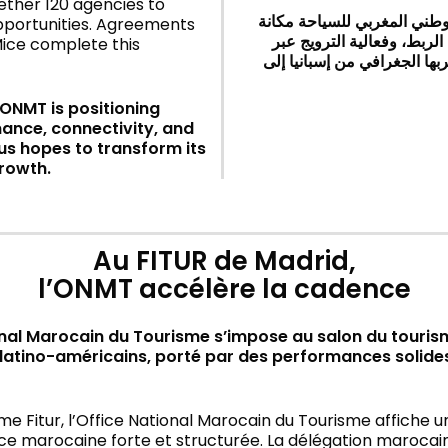
gether 120 agencies to
لوطني المغربي للسياحة مكانة
opportunities. Agreements
الربط، وفعالية الترويج عبر
Mice complete this
ها الجغرافي من إسبانيا إلى
ONMT is positioning
ance, connectivity, and
s hopes to transform its
growth.
Au FITUR de Madrid,
l’ONMT accélère la cadence
tional Marocain du Tourisme s’impose au salon du tour
atino-américains, porté par des performances solides,
me Fitur, l’Office National Marocain du Tourisme affiche u
ce marocaine forte et structurée. La délégation marocai