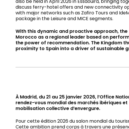
also be held in April 2026 in Essaouira, bringing to
discuss ferry-hotel offers and new connectivity 
with major networks such as Zafiro Tours and Ide
package in the Leisure and MICE segments.
With this dynamic and proactive approach, the 
Morocco as a regional leader based on perform
the power of recommendation. The Kingdom thu
proximity to Spain into a driver of sustainable 
À Madrid, du 21 au 25 janvier 2026, l’Office Na
rendez-vous mondial des marchés ibériques et l
mobilisation collective d’envergure.
Pour cette édition 2026 du salon mondial du touris
Cette ambition prend corps à travers une présen