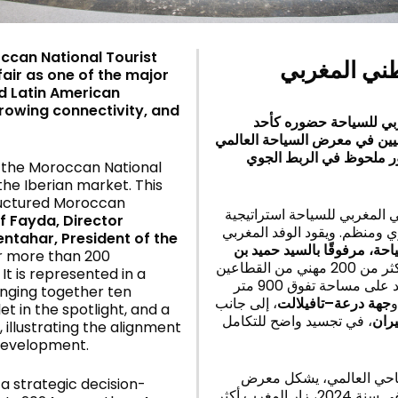
occan National Tourist
ني المغربي
 fair as one of the major
nd Latin American
growing connectivity, and
تب الوطني المغربي للسياحة حضوره كأحد
تطور ملحوظ في الربط الجوي
r, the Moroccan National
 the Iberian market. This
tructured Moroccan
لوطني المغربي للسياحة استراتيجية
f Fayda, Director
ومنظم. ويقود الوفد المغربي
tahar, President of the
حة، مرفوقًا بالسيد حميد بن
er more than 200
، حيث يضم الوفد أكثر من 200 مهني من القطاعين
It is represented in a
الذي يمتد على مساحة تفوق 900 متر
nging together ten
، إلى جانب
تافيلالت
–
جهة درعة
t in the spotlight, and a
يران
، في تجسيد واضح للتكامل
, illustrating the alignment
 development.
نامج السياحي العالمي، يشكل معرض
 a strategic decision-
القرارات الاستراتيجية بالنسبة للوجهات ذات الطموح العالي. ففي سنة 2024، زار المغرب أكثر