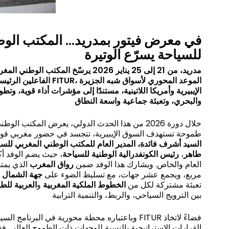
في معرض فيتور بمدريد… المكتب الوط
للسياحة يسرّع الوتيرة
مدريد، من 21 إلى 25 يناير 2026 يرسّخ المك
الفاعلين الرئيسيين في معرض السياحة العالمي
FITUR
، الموعد المحوري لأسواق شبه الجزيرة
الإيبيرية وأمريكا اللاتينية، مستندًا إلى مؤشرات أداء قوية، و
والبحري، وتعبئة جماعية واسعة النطاق
خلال دورة 2026 من هذا الحدث الدولي، يعرض المكتب ا
طموحة تستهدف السوق الإيبيرية، تتجسد في حضور مغربي قوي 
السيد أشرف فائدة، المدير العام للمكتب الوطني المغربي للسيا
رئيس الكونفدرالية الوطنية للسياحة
،
طاهر
العام والخاص. ويشارك هذا الوفد ضمن
رواق المغرب
مربع، ويجمع عشر جهات، مع تسليط الضوء على
جهة الشمال
و
تعبئة مشتركة لكل من
الخطوط الملكية المغربية
و
العربية للط
بين الترويج السياحي، والربط، والتنمية الترابية
وباعتباره محطة محورية في البر FITUR فضاءً لاتخاذ