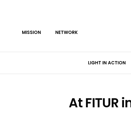
Skip
to
main
content
MISSION
NETWORK
LIGHT IN ACTION
At FITUR 