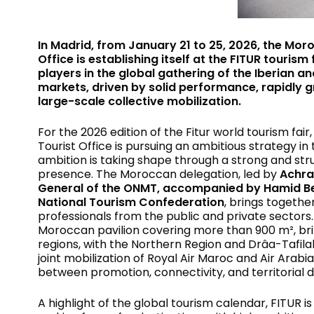
In Madrid, from January 21 to 25, 2026, the Mor
Office is establishing itself at the FITUR tourism
players in the global gathering of the Iberian a
markets, driven by solid performance, rapidly 
large-scale collective mobilization.
For the 2026 edition of the Fitur world tourism fai
Tourist Office is pursuing an ambitious strategy in
ambition is taking shape through a strong and s
presence. The Moroccan delegation, led by
Achra
General of the ONMT, accompanied by Hamid Ben
National Tourism Confederation
, brings togeth
professionals from the public and private sectors. 
Moroccan pavilion covering more than 900 m², bri
regions, with the Northern Region and Drâa-Tafilale
joint mobilization of Royal Air Maroc and Air Arabia
between promotion, connectivity, and territorial
A highlight of the global tourism calendar, FITUR is