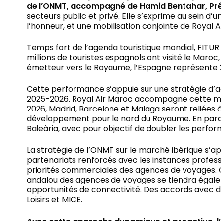
de l’ONMT, accompagné de Hamid Bentahar, Prés
secteurs public et privé. Elle s’exprime au sein d’
l’honneur, et une mobilisation conjointe de Royal A
Temps fort de l’agenda touristique mondial, FITUR 
millions de touristes espagnols ont visité le Maro
émetteur vers le Royaume, l’Espagne représente 23
Cette performance s’appuie sur une stratégie d’acc
2025-2026. Royal Air Maroc accompagne cette mon
2026, Madrid, Barcelone et Malaga seront reliées
développement pour le nord du Royaume. En parall
Baleària, avec pour objectif de doubler les perform
La stratégie de l’ONMT sur le marché ibérique s’app
partenariats renforcés avec les instances profess
priorités commerciales des agences de voyages. C
andalou des agences de voyages se tiendra égaleme
opportunités de connectivité. Des accords avec de
Loisirs et MICE.