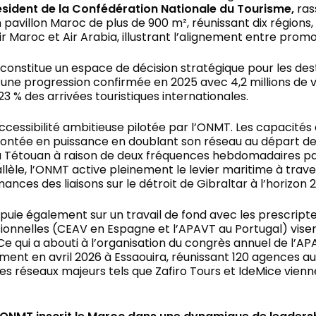
ident de la Confédération Nationale du Tourisme,
ras
un pavillon Maroc de plus de 900 m², réunissant dix régions
ir Maroc et Air Arabia, illustrant l’alignement entre prom
constitue un espace de décision stratégique pour les dest
c, une progression confirmée en 2025 avec 4,2 millions d
 % des arrivées touristiques internationales.
essibilité ambitieuse pilotée par l’ONMT. Les capacités 
tée en puissance en doublant son réseau au départ de l
 à Tétouan à raison de deux fréquences hebdomadaires par
èle, l’ONMT active pleinement le levier maritime à trave
ances des liaisons sur le détroit de Gibraltar à l’horizon 
uie également sur un travail de fond avec les prescripteur
ionnelles (CEAV en Espagne et l’APAVT au Portugal) visen
e qui a abouti à l’organisation du congrès annuel de l
nt en avril 2026 à Essaouira, réunissant 120 agences aut
s réseaux majeurs tels que Zafiro Tours et IdeMice vienn