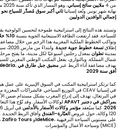
من 4
ملايين سائح إسباني
، وهو المسار الذي تأكد سنة 2025 مع بلوغ
نهاية شهر نونبر. وتُعد إسبانيا
ثاني أكبر سوق مُصدِّر للسياح نحو 
إجمالي الوافدين الدوليين
وتستند هذه النتائج إلى استراتيجية طموحة لتحسين الولوجية ي
خلال
10%
للسياحة. فقد ارتفعت الطاقة الاستيعابية الجوية بنسبة
وتواكب الخطوط الملكية المغربية هذا الزخم من خلال مضاعفة شب
إطلاق
تسعة خطوط جوية جديدة
. وابتداءً من مارس 2026، سيتم ربط
بمدينة
تطوان
بمعدل رحلتين أسبوعيًا لكل مدينة، ما يفتح مرحلة
شمال المملكة. وبالتوازي، يفعل المكتب الوطني المغربي للسيا
aleària
مضيق جبل طارق في
، بهدف مضاعفة أداء الربط عبر
أفق سنة 2029
كما ترتكز استراتيجية المكتب في السوق الإيبيرية على عمل هي
في التوزيع السياحي. فالشراكات المعزز CEAV في إسبانيا
لوكالات الأسفار. وقد تُوِّج هذا الت
APAVT
بمراكش في دجنبر
في أبريل 2026 بمدينة
مؤتمر وكالات الأسفار بالأندلس
. كما سيُعقد
2026
120 وكالة، حول عروض
العبّارة–الفندق
وآفاق الربط الجديدة. و
مع شبكات كبرى من قبيل
Zafiro Tours
و
IdeMice
، على مستويي السياحة الترفيهية
وسياحة الأعمال والمؤتمرات (MICE)