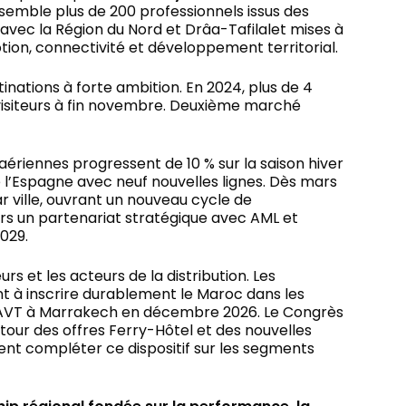
semble plus de 200 professionnels issus des
, avec la Région du Nord et Drâa-Tafilalet mises à
otion, connectivité et développement territorial.
inations à forte ambition. En 2024, plus de 4
e visiteurs à fin novembre. Deuxième marché
aériennes progressent de 10 % sur la saison hiver
’Espagne avec neuf nouvelles lignes. Dès mars
 ville, ouvrant un nouveau cycle de
rs un partenariat stratégique avec AML et
2029.
s et les acteurs de la distribution. Les
t à inscrire durablement le Maroc dans les
’APAVT à Marrakech en décembre 2026. Le Congrès
our des offres Ferry-Hôtel et des nouvelles
ent compléter ce dispositif sur les segments