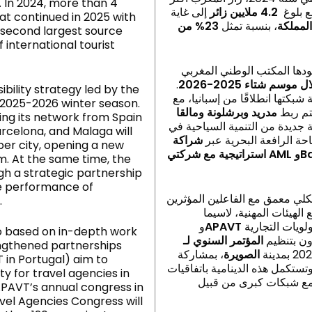
. In 2024, more than 4
إلى غاية
ملايين زائر
4.2
hat continued in 2025 with
من
23%
، بنسبة تمثل
المملكة
e second largest source
international tourist
قودها المكتب الوطني المغربي
.
 موسم شتاء 2025-2026
bility strategy led by the
كتها انطلاقًا من إسبانيا، مع
e 2025-2026 winter season.
مدريد وبرشلونة ومالقا
ing its network from Spain
 جديدة من التنمية السياحية في
rcelona, and Malaga will
حة الرافعة البحرية عبر
شراكة
per city, opening a new
استراتيجية مع شركتي
AML
و
B
m. At the same time, the
gh a strategic partnership
he performance of
كلي معمق مع الفاعلين المؤثرين
.
ة مع الهيئات المهنية، لاسيما
و
APAVT
في البرتغال، تهدف إلى إدراج المغرب بشكل مستدام ضمن الأولويات التجارية
so based on in-depth work
عاون بتنظيم
المؤتمر السنوي لـ
rengthened partnerships
الصويرة
، بمشاركة
 in Portugal) aim to
تستكمل هذه الدينامية باتفاقيات
y for travel agencies in
 APAVT’s annual congress in
el Agencies Congress will