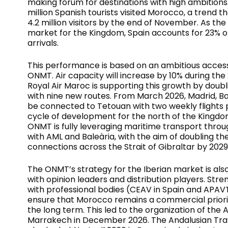
making forum for destinations with high ambitions
million Spanish tourists visited Morocco, a trend t
4.2 million visitors by the end of November. As th
market for the Kingdom, Spain accounts for 23% of 
arrivals.
This performance is based on an ambitious accessi
ONMT. Air capacity will increase by 10% during th
Royal Air Maroc is supporting this growth by doubl
with nine new routes. From March 2026, Madrid, Ba
be connected to Tetouan with two weekly flights 
cycle of development for the north of the Kingdo
ONMT is fully leveraging maritime transport throu
with AML and Baleària, with the aim of doubling t
connections across the Strait of Gibraltar by 2029
The ONMT’s strategy for the Iberian market is al
with opinion leaders and distribution players. St
with professional bodies (CEAV in Spain and APAVT
ensure that Morocco remains a commercial priorit
the long term. This led to the organization of the
Marrakech in December 2026. The Andalusian Trav