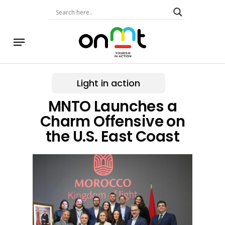
Skip
to
main
content
Menu
Light in action
MNTO Launches a
Charm Offensive on
the U.S. East Coast