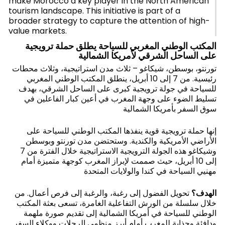
make Morocco a key player in the North American
tourism landscape. This initiative is part of a
broader strategy to capture the attention of high-
value markets.
المكتب الوطني المغربي للسياحة يطلق حملة ترويجية
على الساحل الشرقي لأمريكا الشمالية
تورنتو، بوسطن، شيكاغو – ثلاث مدن استراتيجية، وثلاث محطات
رئيسية. من 7 إلى 10 أبريل، ينطلق المكتب الوطني المغربي
للسياحة في جولة ترويجية كبرى على الساحل الشرقي، بهدف
تسليط الضوء على وجهة المغرب في أعين كبار الفاعلين في
سوق السفر بأمريكا الشمالية
إنها حملة ترويجية قوية ينفذها المكتب الوطني للسياحة على
الأراضي الأمريكية والكندية. وستحتضن مدن تورنتو وبوسطن
وشيكاغو هذه الجولة الترويجية الاستراتيجية خلال الفترة من 7
إلى 10 أبريل، حيث صممت لإبراز المغرب كوجهة متميزة أمام
مهنيي السياحة في كندا والولايات المتحدة
الهدف؟
تحويل الفضول إلى رغبة، والرغبة إلى فرص أعمال. من
خلال سلسلة من الورش التفاعلية الغامرة، تسعى بعثة المكتب
الوطني للسياحة في أمريكا الشمالية إلى تقديم صورة ملهمة
ودافئة وجذابة للمغرب أمام أبرز منظمي الرحلات ووكلاء السفر