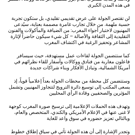
في هذه المدن الكبرى
لن تقتصر الجولة على عرض تقديمي تقليدي، بل ستكون تجربة
حسية ملهمة. من خلال تجارب غامرة مصممة بعناية، سيُدعى
المهنيون لاختبار أجواء المغرب: من الضيافة والمأكولات والفنون
التقليدية إلى الثقافة والأصالة – كل شيء سيكون حاضراً لإثارة
المشاعر وتحفيز الرغبة في اكتشاف المغرب
كما ستتضمن الجولة لقاءات عمل مستهدفة، حيث سيسافر
فاعلون مغاربة من فنادق ووكالات وأسفار للقاء نظرائهم في
أمريكا الشمالية، وتبادل الأفكار وبناء شراكات جديدة
وستتضمن كل محطة من محطات الجولة بعداً إعلامياً قوياً، إذ
يسعى المكتب إلى توسيع دائرة الترويج لتتجاوز المهنيين وتشمل
المؤثرين والصحفيين وقادة الرأي المحليين
وتهدف هذه الحملات الإعلامية إلى ترسيخ صورة المغرب كوجهة
لا غنى عنها في الإعلام الأمريكي والكندي، المتخصص والعام،
وبالتالي تعزيز حضوره في سوق واعد للغاية
وتجدر الإشارة إلى أن هذه الجولة تأتي في سياق إطلاق خطوط