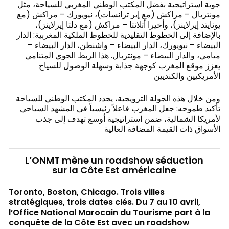
جوية استراتيجية بفضل المكتب الوطني المغربي للسياحة، مثل
مونتريال – مراكش (مع إير ترانسات)، نيويورك – مراكش (مع
يونايتد إيرلاينز)، وأخيرا أتلانتا – مراكش (مع دلتا إيرلاينز)،
بالإضافة إلى الخطوط التقليدية للخطوط الملكية المغربية: الدار
البيضاء – نيويورك، الدار البيضاء – واشنطن، الدار البيضاء –
ميامي، والدار البيضاء – مونتريال. هذا الربط الجوي المتنامي
يعزز موقع المغرب كوجهة جذابة وسهلة الوصول للسياح
الأمريكيين والكنديين
ومن خلال هذه الجولة الترويجية، يجدد المكتب الوطني للسياحة
تأكيد طموحه: جعل المغرب فاعلاً رئيسياً في المشهد السياحي
لأمريكا الشمالية، ضمن استراتيجية أوسع تهدف إلى جذب
الأسواق ذات القيمة المضافة العالية
L’ONMT mène un roadshow séduction
sur la Côte Est américaine
Toronto, Boston, Chicago. Trois villes
stratégiques, trois dates clés. Du 7 au 10 avril,
l’Office National Marocain du Tourisme part à la
conquête de la Côte Est avec un roadshow