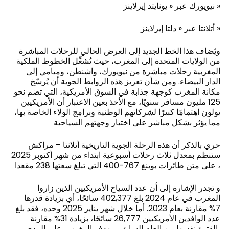
نيويورك عبر « يونايتد إيرلاينز »
أتلانتا عبر « دلتا إيرلاينز »
ويُضاف هذا الخط الجديد إلى العرض الحالي للرحلات المباشرة
من الولايات المتحدة إلى المغرب، حيث تُشغِّل الخطوط الملكية
المغربية رحلات مباشرة من نيويورك، واشنطن، وميامي إلى
الدار البيضاء. ومن شأن تعزيز هذه الروابط الجوية أن يُرسّخ
مكانة المغرب كوجهة جذابة في السوق الأمريكية، التي تضم نحو
125 مليون مسافر سنويًا، مع الأخذ بعين الاعتبار أن الأمريكيين
يولون اهتمامًا كبيرًا لشركاتهم الوطنية وبرامج الولاء الخاصة بها،
مما يؤثر بشكل مباشر على اختيار وجهتهم السياحية
حري بالذكر أن هذه الرحلة الجوية التاريخية أتلانتا – مراكش
ستنظم بمعدل ثلاث رحلات أسبوعية ابتداء من شهر أكتوبر 2025
، على متن طائرات بوينغ 767-400 التي تبلغ سعتها 238 مقعدا
و تجدر الإشارة إلى أن عدد السياح الأمريكيين الذين زاروا
المغرب في عام 2024 بلغ 402,377 سائحًا، أي بزيادة قدرها
7% مقارنة بعام 2023. أما خلال شهر يناير 2025 وحده، فقد بلغ
عدد الوافدين الأمريكيين 26,777 سائحًا، بزيادة 31% مقارنة
بالفترة نفسها من العام السابق. ويهدف المغرب، على المدى