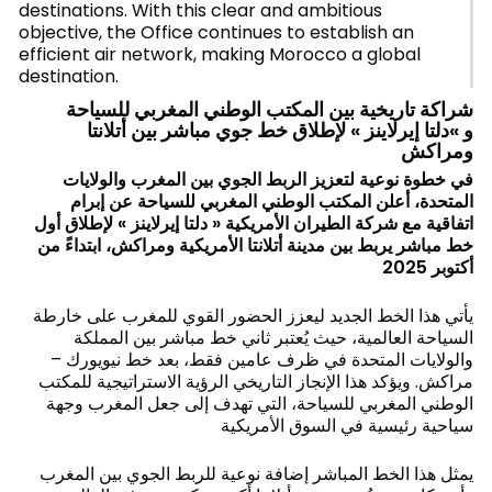
destinations. With this clear and ambitious
objective, the Office continues to establish an
efficient air network, making Morocco a global
destination.
شراكة تاريخية بين المكتب الوطني المغربي للسياحة
و »دلتا إيرلاينز » لإطلاق خط جوي مباشر بين أتلانتا
ومراكش
في خطوة نوعية لتعزيز الربط الجوي بين المغرب والولايات
المتحدة، أعلن المكتب الوطني المغربي للسياحة عن إبرام
اتفاقية مع شركة الطيران الأمريكية « دلتا إيرلاينز » لإطلاق أول
خط مباشر يربط بين مدينة أتلانتا الأمريكية ومراكش، ابتداءً من
أكتوبر 2025
يأتي هذا الخط الجديد ليعزز الحضور القوي للمغرب على خارطة
السياحة العالمية، حيث يُعتبر ثاني خط مباشر بين المملكة
والولايات المتحدة في ظرف عامين فقط، بعد خط نيويورك –
مراكش. ويؤكد هذا الإنجاز التاريخي الرؤية الاستراتيجية للمكتب
الوطني المغربي للسياحة، التي تهدف إلى جعل المغرب وجهة
سياحية رئيسية في السوق الأمريكية
يمثل هذا الخط المباشر إضافة نوعية للربط الجوي بين المغرب