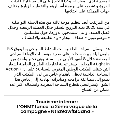
المغربية لدى المغاربة، وكذا التحفيز على السفر خارج فترات
الذروة و تشجيع على برمجة أسفارهم والتخطيط لزيارة مختلف
جهات المملكة على اختلافها
من المرتقب أيضا تنظيم موجة ثالثة من هذه الحملة التواصلية
في سنة 2025 بغية الترويج للسفر خلال العطلة الربيعية وخلال
فصل الصيف والتي ستتمحور، بدورها، حول سلسلتين
موضوعيتين « ضفاف البحار » و »الطبيعة والاكتشاف »
هذا، وتمثل السياحة الداخلية ثلث النشاط السياحي بما يفوق 5,8
مليون ليلة مبيت سجلت على صعيد مؤسسات الإيواء السياحي
المصنفة خلال 8 أشهر الأولى من السنة. وهي تعتبر واحدة من
المحاور الإستراتيجية لخارطة الطريق الحاملة لشعار « Light in
Action » التي يتبناها المكتب الوطني المغربي للسياحة؛ علما أن
السياحة الداخلية تحظى باهتمام خاص من لدن المكتب الذي
يصبو إلى مضاعفة برامجه ومبادراته الهادفة إلى إنعاش هذا
الشق الإستراتيجي بقطاع السياحة المغربية واستمالة أكبر عدد
ممكن من السياح
Tourisme interne :
L’ONMT lance la 2ème vague de la
campagne « Ntla9awfbladna »