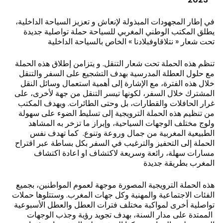
في إطار المجهودات المبذولة لإنعاش و تعزيز السياحة الداخلية،
يطلق المكتب الوطني المغربي للسياحة حملة تواصلية جديدة
تحت شعار « نتلاقاوفبلادنا » الخاص بالسياحة الداخلية
تنظم هذه الحملة تحت شعار التنقل. و يتزامن إطلاق هذه الحملة
مع حلول العطلة المدرسية بهدف التشجيع على السفر والتنقل
خلال هذه الفترة، مع الإشارة إلى أهمية استعمال وسائل النقل
المشترك خلال السفر، لكونها تيسر التنقل من جهة لأخرى، على
غرار الحافلات والقطارات، بل وحتى الطائرات. ويهدف المكتب
من تنظيم هذه الحملة الترويجية إلى تسليط الضوء على سهولة
ولوج مختلف الوجهات السياحية، وإبراز ما تزخر به المشاهد
الطبيعية المغربية من جمال وروعة وتنوع. كما تهدف نفس
الحملة إلى التحفيز والترغيب في السفر بكل بساطة عبر اقتراح
مسارات سهلة، رائعة وسريعة لاكتشاف او اعادة اكتشاف
المغرب بطريقة جديدة
هذه الحملة الترويجية المصورة موجهة لعموم المواطنين، بجميع
الفئات الاجتماعية والمهنية وكل جهات المغرب. وستتلوها حملات
تواصلية أخرى لمواكبة مختلف فترات العطل والعطل الأسبوعية
الممتدة على مدار السنة، بهدف تجويد رؤية وجذب الوجهات