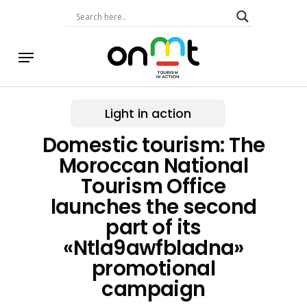
Skip
to
main
content
Menu
Light in action
Domestic tourism: The
Moroccan National
Tourism Office
launches the second
part of its
«Ntla9awfbladna»
promotional
campaign