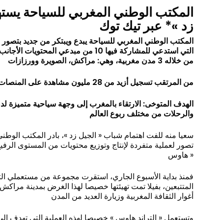
المكتب الوطني المغربي للسياحة يسته
زد »* عبر تيك توك
المكتب الوطني المغربي للسياحة يبدع ويبتكر من جديد بتصور »
التي استدعي للمشاركة فيها 10 من مبدعي ال
من خلاله 3 مدن مغربية، وهي: مراكش، الصويرة وورزازات
من المرتقب تسجيل أزيد من 28 مليون مشاهدة على المنصات الاجتماعية
الهدف المتوخى: الارتقاء بالمغرب إلى وجهة سياحية متميزة ل
والرحلات من مختلف ربوع العالم
سعيا منه للفت اهتمام شباب « الجيل زد »، بادر المكتب الوطن
تصور لعملية متفردة لإنتاج وتوزيع محتويات من المستوى الرفيع،
هاوس »
فمنذ بداية الأسبوع الجاري، استقرت مجموعة من مستعملي الت
المتتبعين، بفيلا تمت تهيئتها خصيصا لهذا الغرض بمدينة مرا
أغوار الثقافة المغربية وزيارة العديد من المدن
وتستعمل « التراند هاوس » خصيصا لهذه العملية التي تهدف إلى 