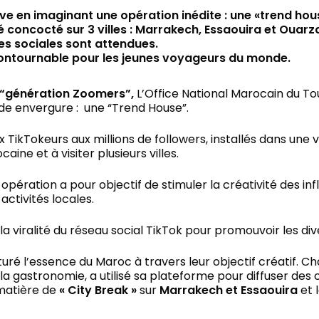
ve en imaginant une opération inédite : une «trend hou
concocté sur 3 villes : Marrakech, Essaouira et Ouarz
mes sociales sont attendues.
ncontournable pour les jeunes voyageurs du monde.
“génération Zoomers”,
L’Office National Marocain du To
de envergure : une “Trend House”.
x TikTokeurs aux millions de followers, installés dans un
ine et à visiter plusieurs villes.
 opération a pour objectif de stimuler la créativité des i
activités locales.
a viralité du réseau social TikTok pour promouvoir les d
uré l’essence du Maroc à travers leur objectif créatif. C
 la gastronomie, a utilisé sa plateforme pour diffuser des
 matière de
« City Break »
sur
Marrakech et Essaouira
et l