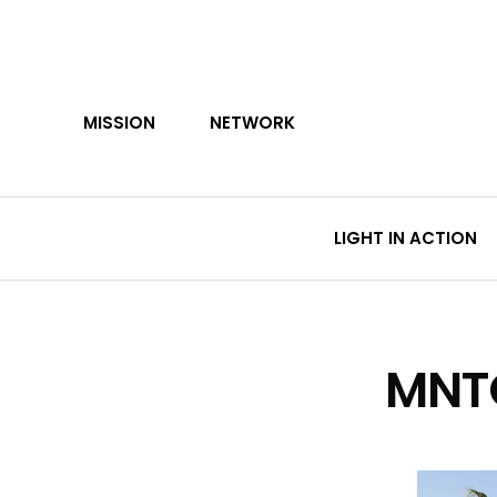
Skip
to
main
content
MISSION
NETWORK
LIGHT IN ACTION
MNTO