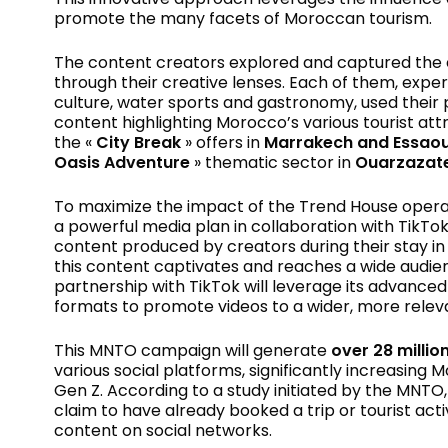
promote the many facets of Moroccan tourism.
The content creators explored and captured the
through their creative lenses. Each of them, experts
culture, water sports and gastronomy, used their
content highlighting Morocco’s various tourist att
the «
City Break
» offers in
Marrakech and Essaou
Oasis Adventure
» thematic sector in
Ouarzazat
To maximize the impact of the Trend House operat
a powerful media plan in collaboration with TikTo
content produced by creators during their stay in
this content captivates and reaches a wide audien
partnership with TikTok will leverage its advance
formats to promote videos to a wider, more relev
This MNTO campaign will generate
over 28 millio
various social platforms, significantly increasing 
Gen Z. According to a study initiated by the MNTO
claim to have already booked a trip or tourist acti
content on social networks.