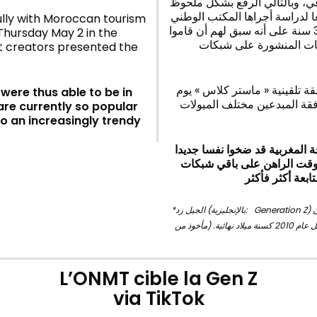
ي، وبالتالي الرفع بشكل ملحوظ
 لدراسة أجراها المكتب الوطني
ully with Moroccan tourism
المغربي للسياحة، أكد 40% من الشباب البالغين ما بين 18 و34 سنة على أنه سبق لهم أن قاموا
 Thursday May 2 in the
ويات المنشورة على شبكات
 creators presented the
قة تلقينية « ماستر كلاس » يوم
ere thus able to be in
 رفقة المبدعين مختلف الميولات
 are currently so popular
o an increasingly trendy
 المغربية قد ضخوا نفسا جديدا
لوقت الراهن على باقي شبكات
بعة أكثر فأكثر
*الجيل زد (بالإنجليزية: Generation Z) هي المجموعة الديموغرافية التي تلي جيل الألفية وتسبق جيل ألفا. يستخدم الباحثون
ووسائل الإعلام منتصف التسعينيات إلى أواخرها كبداية سنوات ميلاد هذا الجيل وأوائل عام 2010 كسنة ميلاد نهائية. (مأخوذ من
L’ONMT cible la Gen Z
via TikTok