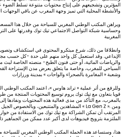
المؤثرين وتشجيعهم على إنتاج محتويات متنوعة تسلط الضوء ع،
والأنشطة المحلية التي تميز وجهة المغرب عن باقي الوجهات ال
ويراهن المكتب الوطني المغربي للسياحة من خلال هذا المسعى
وحساسية شبكة التواصل الاجتماعي تيك توك وقدرتها على التر
المغربية
وانطلاقا من ذلك، شرع مبتكرو المحتوى في استكشاف وتصوي
الإبداعي. وقد استعمل كل واحد منهم على حدة -كل حسب مجا،
والرياضات المائية، أو حتى فنون الطبخ- منصته الخاصة لبث م
السياحي للمغرب، وخاصة ما يتعلق بعرض مدن الإستراحة الق
وشعبة « المغامرة بالصحراء والواحات » بمدينة ورزازات
وللرفع من أثر عملية « تراند هاوس »، اعتمد المكتب الوطني ا
قويا بتعاون مع تيك توك يروم توسيع المحتويات المنتجة من ط
بالمغرب، مع التأكد من مدى فعالية هذه المحتويات ونفادها إل
المشاهدين والمتتبعين، وبالخصوص « La Gen Z ». ومن
المرتقب أن تمكن الشراكة مع تيك توك من الاستفادة من خوارز
الملتزمة بترويج فيديوهات لدى أكبر عدد ممكن من الجماهير ذا