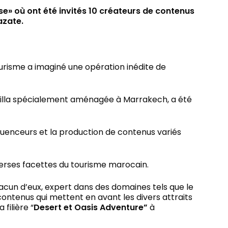
se» où ont été invités 10 créateurs de contenus
azate.
urisme a imaginé une opération inédite de
e villa spécialement aménagée à Marrakech, a été
nfluenceurs et la production de contenus variés
iverses facettes du tourisme marocain.
hacun d’eux, expert dans des domaines tels que le
 contenus qui mettent en avant les divers attraits
a filière “
Desert et Oasis Adventure”
à