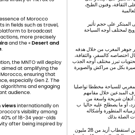
لى الثقافة، وفنون الطبخ
عالمية
 essence of Morocco
 المبتكر على حجم تأثير
 in fields such as travel,
ويج لمختلف أوجه السياحة
 platform to broadcast
ractions, more precisely
ira
and the «
Desert and
e
.
ر جوهر المغرب من خلال هدفه
ل اختصاصه كالسفر، والثقافة
حتويات تبرز مختلف أوجه الجذب
ion, the MNTO will deploy
صيرة بكل من مراكش والصويرة
k aimed at amplifying the
 Morocco, ensuring that
ce, especially Gen Z. The
d algorithms and engaging
لمغربي للسياحة مخططا تواصليا
ant audience.
رف المبدعين خلال مقامهم
ى أذهان شريحة واسعة من
 الجيل زد، أو ما يصطلح عليه حاليا ب
n views
internationally on
مياته المتطورة وأشكاله
Morocco’s visibility among
ت الصلة بذلك
, 40% of 18-34 year-olds
vity after being inspired by
هذا، وستساعد هذه الحملة المكتب الوطني المغربي للسياحة من استقطاب أزيد من 28 مليون