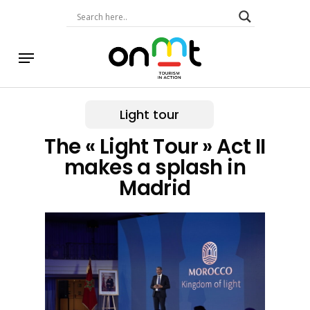
Skip
to
main
content
Menu
Light tour
The « Light Tour » Act II
makes a splash in
Madrid