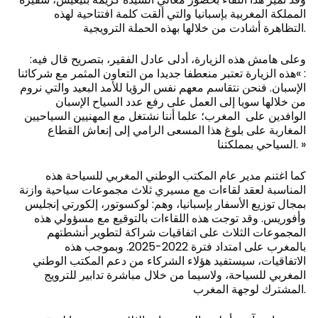
المملكة المغربية بإسبانيا والتي ألقت كلمة افتتاحية لهذه
التظاهرة أشادت من خلالها بهذه الحملة الترويجية.
وعلى هامش هذه الزيارة، أدلى عادل الفقير، بتصريح قال فيه:
: »هذه الزيارة تعتبر منعطفا جديدا من التعاون المثمر مع شركائنا
الإسبان. فنحن نتقاسم معهم نفس الرؤيا للأمد البعيد والتي نروم
من خلالها سويا إلى العمل على رفع عدد السياح الإسبان
الوافدين على المغرب؛ علما أننا نشتغل مع المهنيين السياحيين
المغاربة على بلوغ هذا المسعى الرامي إلى إنعاش القطاع
السياحي بمملكتنا. »
كما اغتنم مدير عام المكتب الوطني المغربي للسياحة هذه
المناسبة لعقد لقاءات مع مسيري ثلاث مجموعات سياحية وازنة
بمجال توزيع الأسفار بإسبانيا، وهم: لوكسوتور، إلكورتي إنجليس
وأفوريس. وقد توجت هذه اللقاءات بالتوقيع مع مسؤولي هذه
المجموعات الثلاث على اتفاقيات شراكة لتطوير أنشطتهم
بالمغرب على امتداد فترة 2022-2025. وبموجب هذه
الاتفاقيات، سيستفيد هؤلاء الشركاء من دعم المكتب الوطني
المغربي للسياحة، ولاسيما من خلال مباشرة تدابير للترويج
المشترك لوجهة المغرب.