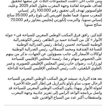
ومن جانب آخر، أعلنت المجموعات الثلاث عن سعيها لتحقيق
أهداف طموحة لفائدة وجهة المغرب بحلول العام 2025. وعليه،
فلوكسوتور تهدف إلى تحقيق رقم 100.000 زائر إسباني
للمغرب سنويا، فيما تطمح أفوريس إلى بلوغ رقم 35.000 سائح
إسباني سنويا، والتزمت إلكورتي إنجليس بتجاوز رقم 70.000
سائح سنويا.
للتذكير، رافق فرق المكتب الوطني المغربي للسياحة في « جولة
الأنوار » كل من السادة حميد بن الطاهر، رئيس الكونفدرالية
الوطنية للسياحة، لحسن زلماط، رئيس الفدرالية الوطنية
للصناعة الفندقية ومحمد السملالي، رئيس الفدرالية الوطنية
لوكالات الأسفار إلى جانب مسؤولين عن الجهات، نذكر من بينهم
على الخصوص سهام رضا، رئيسة المجلس الإقليمي للسياحة
لورزازات، رضوان خان،رئيس المجلس الإقليمي للصويرة، وعمر
العلوي البلغيثي، نائب رئيس المجلس الإقليمي للسياحة للداخلة.
بعد هذه الزيارة، سيشد فريق المكتب الوطني المغربي للسياحة
الرحال صوب ساو باولو بالبرازيل في إطار المرحلة الأخيرة
لجولة الأنوار. وبهذا، يكون المكتب الوطني المغربي للسياحة قد
واصل برنامجه الواعد الرامي إلى تعزيز جاذبية وجهة المغرب
واستقطاب أكبر عدد من السياح الوافدين عليه.