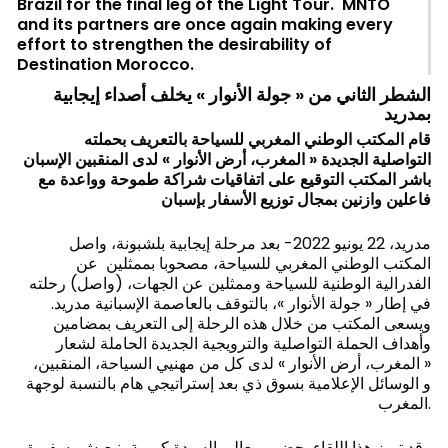
Brazil for the final leg of the Light Tour. MNTO
and its partners are once again making every
effort to strengthen the desirability of
Destination Morocco.
الشطر الثاني من « جولة الأنوار » يخلف أصداء إيجابية
بمدريد
قام المكتب الوطني المغربي للسياحة بالتعريف بحملته
التواصلية الجديدة « المغرب، أرض الأنوار » لدى المنقبين الإسبان
باشر المكتب التوقيع على اتفاقيات شراكة طموحة وواعدة مع
فاعلين وازنين بمجال توزيع الأسفار بإسبان
مدريد، 22 يونيو 2022- بعد مرحلة إيجابية بلشبونة، واصل
المكتب الوطني المغربي للسياحة، مصحوبا بممثلين عن
الفدرالية الوطنية للسياحة وممثلين عن الجهات، (واصل) رحلته
في إطار « جولة الأنوار »، بالتوقف بالعاصمة الإسبانية مدريد.
ويسعى المكتب من خلال هذه الرحلة إلى التعريف بمضامين
وأهداف الحملة التواصلية والترويجية الجديدة الحاملة لشعار
« المغرب، أرض الأنوار » لدى كل من مهنيي السياحة، المنقبين،
و الوسائل الإعلامية بسوق ذي بعد إستراتيجي هام بالنسبة لوجهة
المغرب.
وقد تميز هذا اللقاء بحضور معالي السيدة كريمة بنيعيش، سفيرة