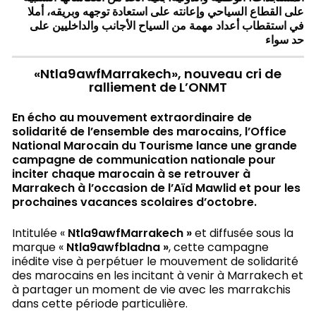
على القطاع السياحي وإعانته على استعادة توجهه وبريقه، أملا
في استقطاب أعداد مهمة من السياح الأجانب والداخليين على
حد سواء
«Ntla9awfMarrakech», nouveau cri de
ralliement de L’ONMT
En écho au mouvement extraordinaire de
solidarité de l’ensemble des marocains, l’Office
National Marocain du Tourisme lance une grande
campagne de communication nationale pour
inciter chaque marocain à se retrouver à
Marrakech à l’occasion de l’Aïd Mawlid et pour les
prochaines vacances scolaires d’octobre.
Intitulée «
Ntla9awfMarrakech »
et diffusée sous la
marque «
Ntla9awfbladna »
, cette campagne
inédite vise à perpétuer le mouvement de solidarité
des marocains en les incitant à venir à Marrakech et
à partager un moment de vie avec les marrakchis
dans cette période particulière.