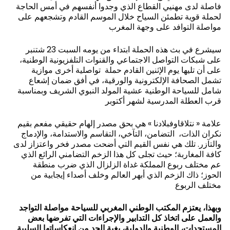
فاصلة لدى مهنيي القطاع الذي وجدوا أنفسهم في أمس الحاجة
لحملة قوية تطمئن السياح خلال الموسم القادم وتشجعهم على
مواصلة التوافد على وجهة المغرب
سيشرع في بث هذه الحملة ابتداء من يومه السبت 23 شتنبر
على شبكات التواصل الاجتماعي والقنوات التلفزيونية الوطنية،
على أن تليها يوم الإثنين القادم حملة تواصلية أخرى موازية
تشمل الصحافة الإلكترونية والورقية، في أفق ضمان إشعاع
شامل للسياحة الوطنية عشية المولد النبوي الشريف وبمناسبة
قرب العطلة المدرسية لشهر أكتوبر
علامة « نتلاقاوفبلادنا » هي بحق مصدر إلهام حقيقي مفعم بقيم
نكران الذات، التضامن، التآخي، التقاسم والاستدامة، والإدماج
والتآزر. تلك هي نفس القيم التي أضحت مصدر فخر واعتزاز لدى
كافة المغاربة؛ حيث تجلى كل هذا الزخم التضامني الرائع الذي
عم مختلف ربوع المملكة غداة الزلزال الذي ضرب منطقة
الحوز؛ ذاك الزخم الذي أبهر العالم وخلف أصداء إيجابية من
مختلف الربوع
وبهذا، يعتزم المكتب الوطني المغربي للسياحة مواصلة التواجد
والعمل على اتخاذ كل التدابير والإجراءات التي تفرضها بعض
المستجدات، الوطنية والدولية، بغية الحد من انعكاساتها السلبية