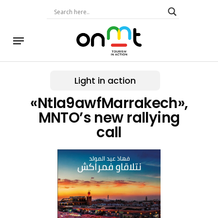
Skip
to
main
content
Menu
Light in action
«Ntla9awfMarrakech»,
MNTO’s new rallying
call