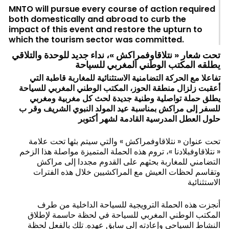
MNTO will pursue every course of action required
both domestically and abroad to curb the
impact of this event and restore the upturn to
which the tourism sector was committed.
تحت شعار « نتلاقاوفمراكش »، نداء جديد للوحدة والتلاقي
يطلقه المكتب الوطني المغربي للسياحة
تفاعلا مع الحركة التضامنية الاستثنائية للمغاربة قاطبة التي
أعقبت زلزال منطقة الحوز، المكتب الوطني المغربي للسياحة
يطلق حملة تواصلية وطنية جديدة لحث كل مغربية ومغربي
للسفر إلى مراكش بمناسبة عيد المولد النبوي الشريف وقر ب
حلول العطل المدرسية القادمة لشهر أكتوبر
تحت عنوان « نتلاقاوفمراكش » والتي سيتم بثها تحت علامة
« نتلاقاوفبلادنا »، تروم هذه الحملة المتميزة مواصلة هذا الزخم
التضامني للمغاربة بحثهم على القدوم مجددا إلى مراكش
وتقاسم لحظات العيش مع المراكشيين خلال هذه الفترات
الاستثنائية
أنجزت هذه الحملة الترويجية للسياحة الداخلية من طرف
المكتب الوطني المغربي للسياحة في لحظة حاسمة لإطلاق
النشاط السياحي وإعادته إلى سابق عهده. تلك بالفعل لحظة