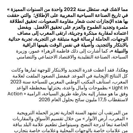
« مما لاشك فيه، ستظل سنة 2022 واحدة من السنوات المميزة
في تاريخ الصناعة السياحية المغربية على الإطلاق؛ والتي حققت
بها هذه الإنجازات تحت شعار مقاومة الصعوبات، تحقيق انطلاقة
مثمرة وتجديد الطموح والعزم على تحقيق الأفضل. وبفضل
اعتماده لمقاربة مبتكرة وجريئة، ارتقى المغرب إلى مصاف
الوجهات، الحاملة لرسالة قوية منبثقة عن التجربة، تجربة حداثية
بالابتكار والتجديد، وأصيلة في نفس الوقت بقيمها الراقية
والنبيلة »،
كما أشارت إلى ذلك فاطمة الزهراء عمور، وزيرة
السياحة، الصناعة التقليدية والاقتصاد الاجتماعي والتضامني
وهكذا، فقد أعطت قدرة التجديد والابتكار للوجهة ثمارها وكانت
كل النتائج الإيجابية في الموعد. فبفضل الصعود الملفت لعلامة
المغرب، استأنف المكتب الوطني المغربي للسياحة سنة 2023
بطموحات وآمال واعدة، يختزلها بمخططه الواعد « Light in
Action » وفق ما هو مشار إليه بخارطة طريق السياحة، الرامية
لاستقطاب 17,5 مليون سائح بحلول العام 2026
من المرتقب أن تشهد السنة الجارية تعزيز الحملة الترويجية
« المغرب، أرض الأنوار » من خلال تقسيم الأسواق والمقاربات
الخاصة تبعا لدرجة النضج. وسيتواصل تطعيم علامة البلد بباقة
من علامات خاصة بالوجهات المحلية وعلامات خاصة بتجارب