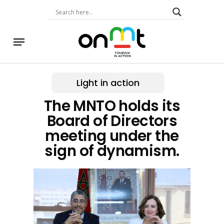
Skip
to
main
content
Menu
Light in action
The MNTO holds its
Board of Directors
meeting under the
sign of dynamism.