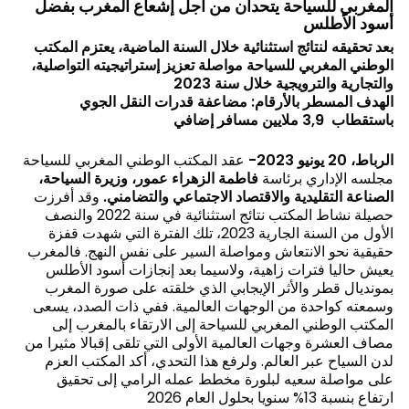
المغربي للسياحة يتحدان من أجل إشعاع المغرب بفضل
أسود الأطلس
بعد تحقيقه لنتائج استثنائية خلال السنة الماضية، يعتزم المكتب
الوطني المغربي للسياحة مواصلة تعزيز إستراتيجيته التواصلية،
والتجارية والترويجية خلال سنة 2023
الهدف المسطر بالأرقام: مضاعفة قدرات النقل الجوي
باستقطاب 3,9 ملايين مسافر إضافي
الرباط، 20 يونيو 2023-
عقد المكتب الوطني المغربي للسياحة
مجلسه الإداري برئاسة
فاطمة الزهراء عمور، وزيرة السياحة،
الصناعة التقليدية والاقتصاد الاجتماعي والتضامني.
وقد أفرزت
حصيلة نشاط المكتب نتائج استثنائية في سنة 2022 والنصف
الأول من السنة الجارية 2023، تلك الفترة التي شهدت قفزة
حقيقية نحو الانتعاش ومواصلة السير على نفس النهج. فالمغرب
يعيش حاليا فترات زاهية، ولاسيما بعد إنجازات أسود الأطلس
بمونديال قطر والأثر الإيجابي الذي خلقته على صورة المغرب
وسمعته كواحدة من الوجهات العالمية. ففي ذات الصدد، يسعى
المكتب الوطني المغربي للسياحة إلى الارتقاء بالمغرب إلى
مصاف العشرة وجهات العالمية الأولى التي تلقى إقبالا مثيرا من
لدن السياح عبر العالم. ولرفع هذا التحدي، أكد المكتب العزم
على مواصلة سعيه لبلورة مخطط عمله الرامي إلى تحقيق
ارتفاع بنسبة 13% سنويا بحلول العام 2026