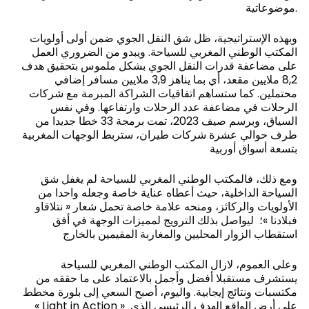
موضوعاتية.
وبهذه الإستراتيجية، ظل شق النقل الجوي ضمن أولى أولويات
المكتب الوطني المغربي للسياحة. ويبدو من الضروري العمل
على مضاعفة قدرات النقل الجوي بشكل ملموس بتحقيق هدف
8,2 ملايين مقعد، أي بما يناهز 3,9 ملايين مسافر إضافي
محتملين. كما ستساهم اتفاقيات الشراكة المبرمة مع شركات
الرحلات في مضاعفة عدد الرحلات وارتفاعها. وفي نفس
السياق، وبرسم صيف 2023، تمت برمجة 33 خطا جديدا من
طرف حوالي عشرة شركات طيران، ستربط الوجهات المغربية
بتسعة أسواق أوربية
ومع ذلك، فالمكتب الوطني المغربي للسياحة لم يغفل شق
السياحة الداخلية، حيث أعطاه عناية خاصة وجعله واحدا من
الأولويات والركائز، ومنحه علامة خاصة تحمل شعار « نتلاقاو
فبلادنا »؛ ليواصل بذلك الترويج لمميزات الوجهة في أفق
استقطاب الزوار المحليين والمغاربة المقيمين بالخارج
وعلى العموم، لازال المكتب الوطني المغربي للسياحة
يستشرف مستقبلا أفضل وأجمل بالاعتماد على ما حققه من
مكتسبات ونتائج إيجابية. واليوم، أصبح السعي إلى بلورة مخطط
« Light in Action » على أرض الواقع الهدف الرئيسي الذي